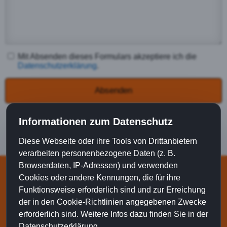
Mit Absenden dieses Formulars akzeptiere ich die
Datenschutzerklärung
.
Absenden
Informationen zum Datenschutz
Diese Webseite oder ihre Tools von Drittanbietern
verarbeiten personenbezogene Daten (z. B.
Browserdaten, IP-Adressen) und verwenden
© 2019 - 2026
Schmutzwasserpumpe Test
|
Kontakt
|
Cookies oder andere Kennungen, die für ihre
Datenschutz
|
Impressum
Funktionsweise erforderlich sind und zur Erreichung
der in den Cookie-Richtlinien angegebenen Zwecke
Hinweis: Wir verlinken mit Affiliate-Links (mit * gekennzeichnet) auf Amazon
erforderlich sind. Weitere Infos dazu finden Sie in der
und ausgewählte Online-Shops. Wenn Sie auf einen der Produktlinks
klicken und ein Produkt kaufen, erhalten wir hierfür bei einem qualifizierten
Datenschutzerklärung
.